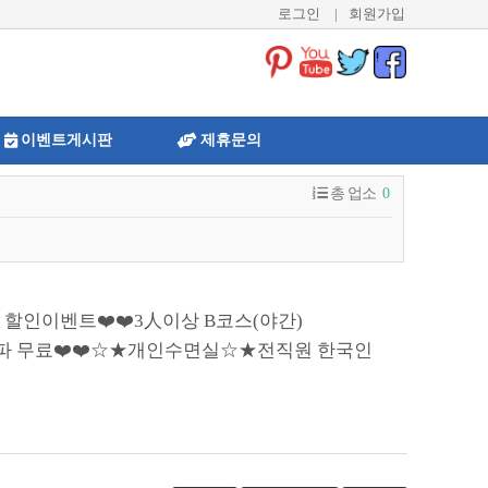
로그인
|
회원가입
이벤트게시판
제휴문의
총 업소
0
 할인이벤트❤️❤️3人이상 B코스(야간)
짜파 무료❤️❤️☆★개인수면실☆★전직원 한국인