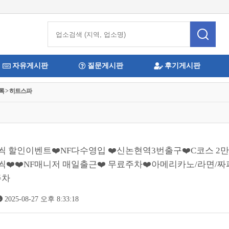
자유게시판
질문게시판
후기게시판
록 > 히트스파
원씩 할인이벤트❤️NF다수영입 ❤️신논현역3번출구❤️C코스 2만
❤️❤️NF매니저 매일출근❤️ 무료주차❤️아메리카노/라면/
주차
2025-08-27 오후 8:33:18