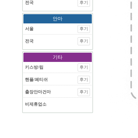
전국
후기
안마
서울
후기
전국
후기
기타
키스방/립
후기
핸플/페티쉬
후기
출장안마건마
후기
비제휴업소