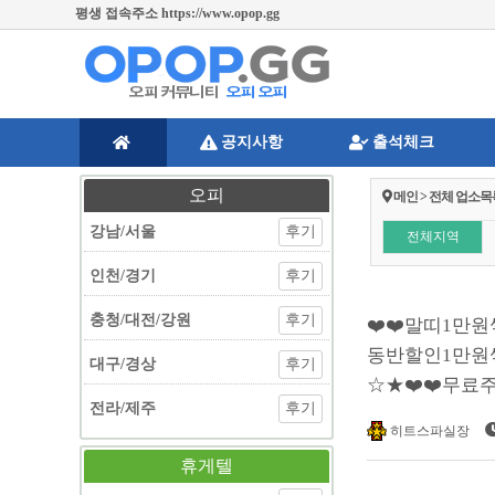
주소변경 및 긴급공지 https://twitter.com/opopgg [오피오피 공식트위터]
공지사항
출석체크
오피
메인 > 전체 업소목
강남/서울
후기
전체지역
인천/경기
후기
충청/대전/강원
후기
❤️❤️말띠1만
동반할인1만원씩
대구/경상
후기
☆★❤️❤️무료
전라/제주
후기
히트스파실장
휴게텔