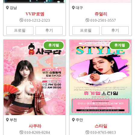
강남
대구
VVIP로엠
쥬얼리
010-1212-2323
010-2501-3557
프로필
후기
프로필
후기
휴게텔
휴게텔
부천
주안
사쿠라
스타일
010-8269-9284
010-9765-9813