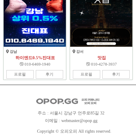
강남
강서
하이엔드0.5%진대표
맛집
010-6469-1940
010-4278-3937
프로필
후기
프로필
후기
주소 : 서울시 강남구 언주로85길 32
이메일 :
webmaster@opop.gg
Copyright © 오피오피 All rights reserved.