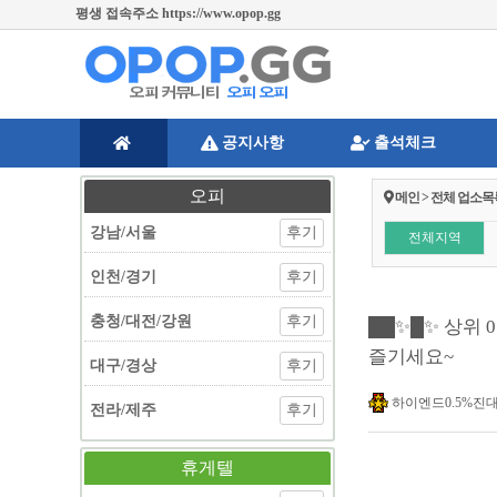
주소변경 및 긴급공지 https://twitter.com/opopgg [오피오피 공식트위터]
공지사항
출석체크
오피
메인 > 전체 업소목
강남/서울
후기
전체지역
인천/경기
후기
충청/대전/강원
후기
██✨█✨ 상위 
즐기세요~
대구/경상
후기
하이엔드0.5%진
전라/제주
후기
휴게텔