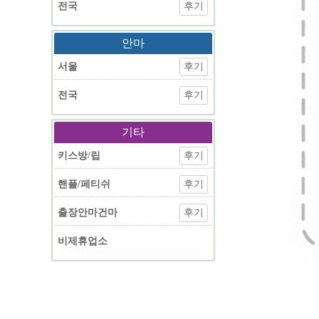
전국
후기
안마
서울
후기
전국
후기
기타
키스방/립
후기
핸플/페티쉬
후기
출장안마건마
후기
비제휴업소