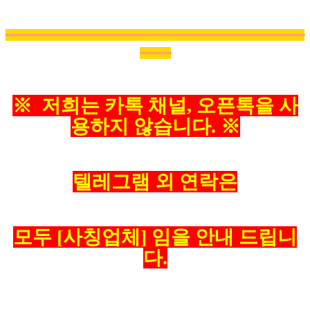
━━━━━━━━━━━━━━━━━
━
━
━
━
━
━
━
━
━
━
━
━
━
━━━
━
━
━
━
━
━
━
━
━
━
━
━
━
━━
━
━
━
━
━
※ 저희는 카톡 채널, 오픈톡을 사
용하지 않습니다. ※
텔레그램 외 연락은
모두 [사칭업체] 임을 안내 드립니
다.