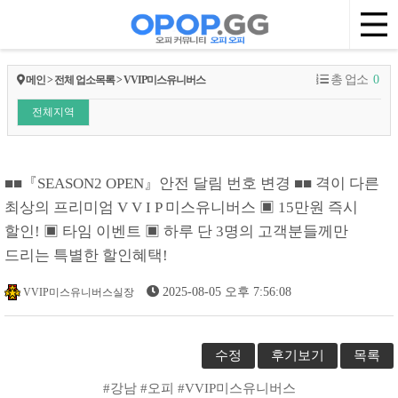
총 업소
0
메인 > 전체 업소목록 > VVIP미스유니버스
전체지역
■■『SEASON2 OPEN』안전 달림 번호 변경 ■■ 격이 다른
최상의 프리미엄 V V I P 미스유니버스 ▣ 15만원 즉시
할인! ▣ 타임 이벤트 ▣ 하루 단 3명의 고객분들께만
드리는 특별한 할인혜택!
2025-08-05 오후 7:56:08
VVIP미스유니버스실장
수정
후기보기
목록
#강남 #오피 #VVIP미스유니버스