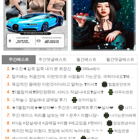
주간베스트
주간댓글베스트
월간베스트
월간댓글베스트
1.
▶️수진◀️ 길쭉 길쭉 내가 본 최장신
200km레이
2.
립카페는 처음인데..이런맛으로 사람들이 가는군요..극락이네요❣️혜리❣️실사
3.
육감적인 몸매란 이런것이다라고 말하는 ❣️이서❣️
힙합은안멋져
4.
❣️5월립카페❣️Ⓜ️민정Ⓜ️와..서비스 작살나네요❣️실사❣️
마무리전문
5.
♤하늘♤ 잠실새내 금메달 후기
모카마일드
6.
★5월립카페★❤️보라❤️✨주간조✨레알펙트후기❤️실사❤️
니기밈2
7.
주간 에이스 자리를 넘보는 NF ⚡️ 은주⚡️ 이쁩니당~
나가는문아래쪽
8.
#다솜 #잠실새내 #금메달 #이쁨 #애교있음 #핫바디
밍밍한냉커피
9.
백지안 떡감 미쳤다. 쪼임에 뇌까지 녹아내림 ㅋㅋㅋ
떡집전쟁
10.
섹시미와 청순함이 다있는 외모 지호
비투비