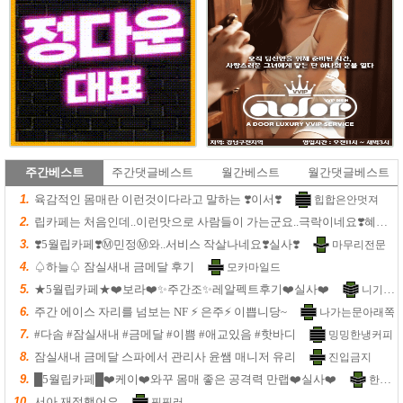
주간베스트
주간댓글베스트
월간베스트
월간댓글베스트
1.
육감적인 몸매란 이런것이다라고 말하는 ❣️이서❣️
힙합은안멋져
2.
립카페는 처음인데..이런맛으로 사람들이 가는군요..극락이네요❣️혜리❣️실사
3.
❣️5월립카페❣️Ⓜ️민정Ⓜ️와..서비스 작살나네요❣️실사❣️
마무리전문
4.
♤하늘♤ 잠실새내 금메달 후기
모카마일드
5.
★5월립카페★❤️보라❤️✨주간조✨레알펙트후기❤️실사❤️
니기밈2
6.
주간 에이스 자리를 넘보는 NF ⚡️ 은주⚡️ 이쁩니당~
나가는문아래쪽
7.
#다솜 #잠실새내 #금메달 #이쁨 #애교있음 #핫바디
밍밍한냉커피
8.
잠실새내 금메달 스파에서 관리사 윤쌤 매니저 유리
진입금지
9.
█5월립카페█❤️케이❤️와꾸 몸매 좋은 공격력 만랩❤️실사❤️
한번갈까
10.
서아 재접했어요
핑핑러