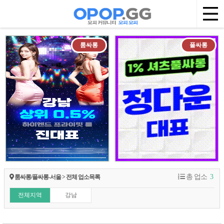
룸싸롱
풀싸롱
총 업소
3
룸싸롱/풀싸롱-서울 > 전체 업소목록
전체지역
강남