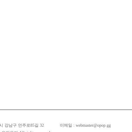
시 강남구 언주로85길 32
이메일 :
webmaster@opop.gg