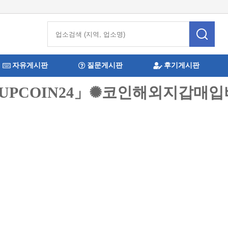
자유게시판
질문게시판
후기게시판
@UPCOIN24」✺코인해외지갑매