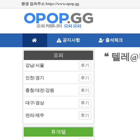
평생 접속주소 https://www.opop.gg
공지사항
출석체크
❝ 텔레
오피
강남/서울
후기
인천/경기
후기
충청/대전/강원
후기
대구/경상
후기
전라/제주
후기
휴게텔