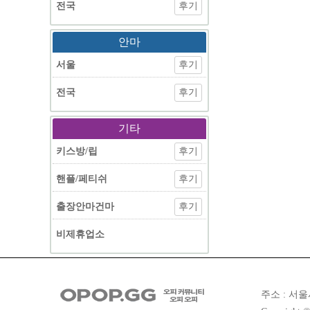
전국
후기
안마
서울
후기
전국
후기
기타
키스방/립
후기
핸플/페티쉬
후기
출장안마건마
후기
비제휴업소
주소 : 서울