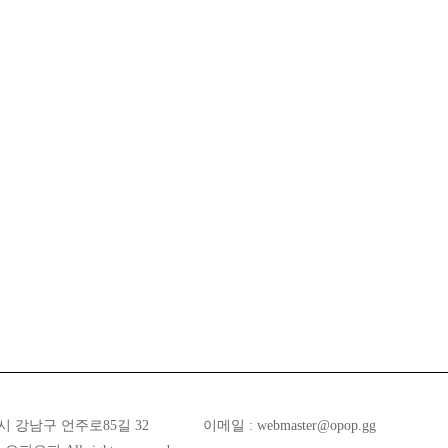
시 강남구 언주로85길 32
이메일 :
webmaster@opop.gg