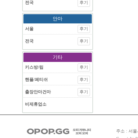
전국
후기
안마
서울
후기
전국
후기
기타
키스방/립
후기
핸플/페티쉬
후기
출장안마건마
후기
비제휴업소
주소 : 서울