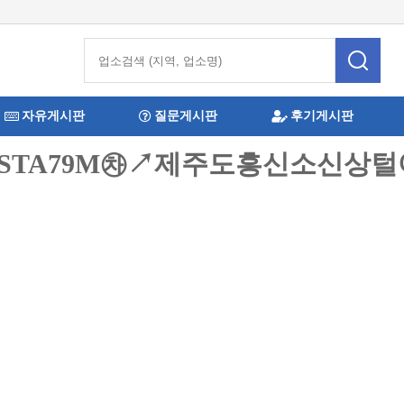
자유게시판
질문게시판
후기게시판
@STA79M㉷↗제주도흥신소신상털