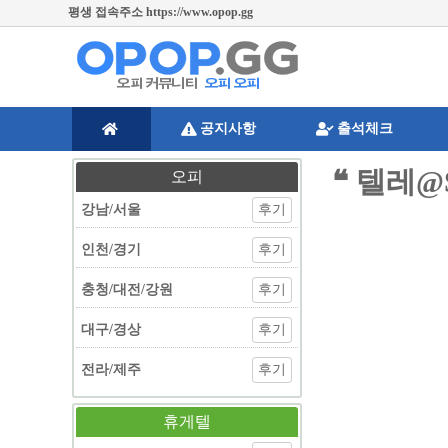
평생 접속주소 https://www.opop.gg
공지사항
출석체크
❝ 텔레
오피
강남/서울
후기
인천/경기
후기
충청/대전/강원
후기
대구/경상
후기
전라/제주
후기
휴게텔