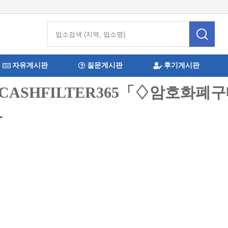
자유게시판
질문게시판
후기게시판
@CASHFILTER365「♢암호화
과