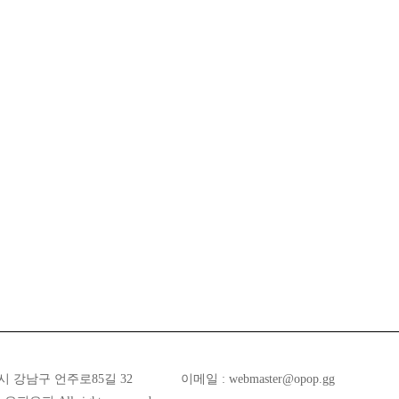
시 강남구 언주로85길 32
이메일 :
webmaster@opop.gg