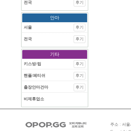
전국
후기
안마
서울
후기
전국
후기
기타
키스방/립
후기
핸플/페티쉬
후기
출장안마건마
후기
비제휴업소
주소 : 서울