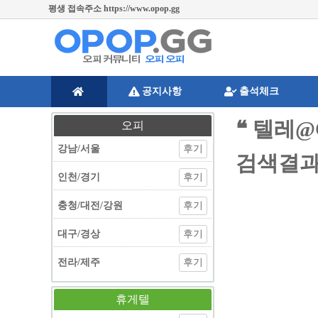
평생 접속주소 https://www.opop.gg
공지사항
출석체크
❝ 텔레
오피
강남/서울
후기
검색결
인천/경기
후기
충청/대전/강원
후기
대구/경상
후기
전라/제주
후기
휴게텔