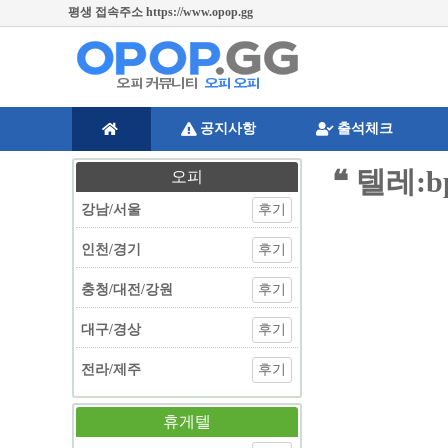
평생 접속주소 https://www.opop.gg
공지사항
출석체크
❝ 텔레
오피
강남/서울
후기
인천/경기
후기
충청/대전/강원
후기
대구/경상
후기
전라/제주
후기
휴게텔