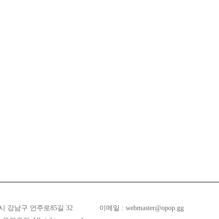
시 강남구 언주로85길 32
이메일 :
webmaster@opop.gg