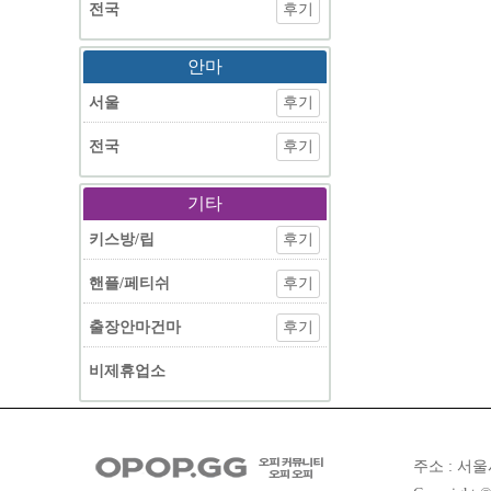
전국
후기
안마
서울
후기
전국
후기
기타
키스방/립
후기
핸플/페티쉬
후기
출장안마건마
후기
비제휴업소
주소 : 서울