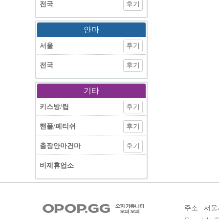
전국
후기
안마
서울
후기
전국
후기
기타
키스방/립
후기
핸플/페티쉬
후기
출장안마건마
후기
비제휴업소
주소 : 서울