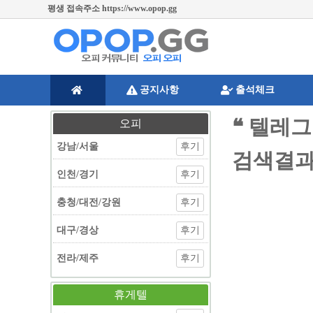
평생 접속주소 https://www.opop.gg
공지사항
출석체크
❝ 텔레그
오피
강남/서울
후기
검색결
인천/경기
후기
충청/대전/강원
후기
대구/경상
후기
전라/제주
후기
휴게텔