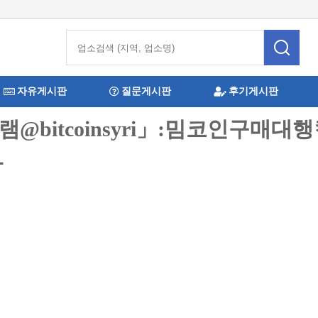
자유게시판
질문게시판
후기게시판
램@bitcoinsyri」:밈코인구매
과