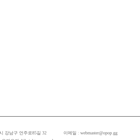
시 강남구 언주로85길 32
이메일 :
webmaster@opop.gg