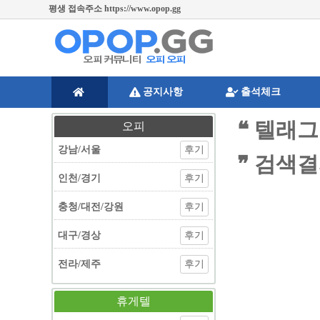
평생 접속주소 https://www.opop.gg
공지사항
출석체크
❝ 텔래
오피
강남/서울
후기
❞ 검색
인천/경기
후기
충청/대전/강원
후기
대구/경상
후기
전라/제주
후기
휴게텔