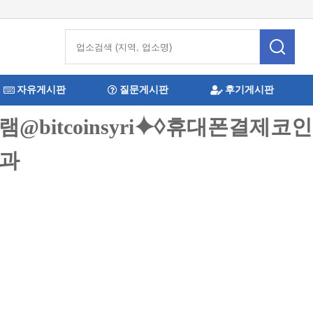
자유게시판
질문게시판
후기게시판
그램@bitcoinsyri⯌♢휴대폰
결과