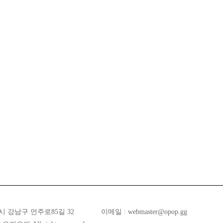
시 강남구 언주로85길 32
이메일 :
webmaster@opop.gg