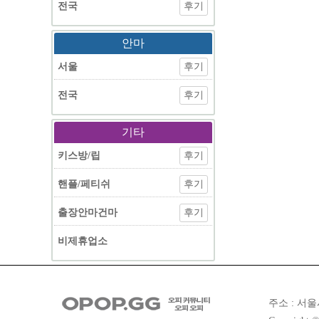
전국
후기
안마
서울
후기
전국
후기
기타
키스방/립
후기
핸플/페티쉬
후기
출장안마건마
후기
비제휴업소
주소 : 서울