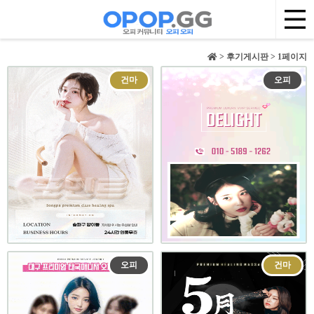
> 후기게시판 > 1페이지
건마
오피
오피
건마