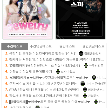
주간베스트
주간댓글베스트
월간베스트
월간댓글베스트
1.
육감적인 몸매란 이런것이다라고 말하는 ❣️이서❣️
힙합은안멋져
2.
립카페는 처음인데..이런맛으로 사람들이 가는군요..극락이네요❣️혜리❣️실사
3.
❣️5월립카페❣️Ⓜ️민정Ⓜ️와..서비스 작살나네요❣️실사❣️
마무리전문
4.
♤하늘♤ 잠실새내 금메달 후기
모카마일드
5.
★5월립카페★❤️보라❤️✨주간조✨레알펙트후기❤️실사❤️
니기밈2
6.
주간 에이스 자리를 넘보는 NF ⚡️ 은주⚡️ 이쁩니당~
나가는문아래쪽
7.
#다솜 #잠실새내 #금메달 #이쁨 #애교있음 #핫바디
밍밍한냉커피
8.
잠실새내 금메달 스파에서 관리사 윤쌤 매니저 유리
진입금지
9.
█5월립카페█❤️케이❤️와꾸 몸매 좋은 공격력 만랩❤️실사❤️
한번갈까
10.
서아 재접했어요
핑핑러